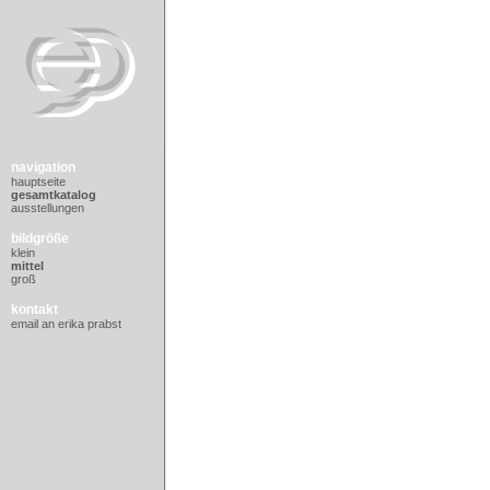
navigation
hauptseite
gesamtkatalog
ausstellungen
bildgröße
klein
mittel
groß
kontakt
email an erika prabst