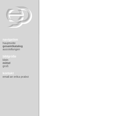
navigation
hauptseite
gesamtkatalog
ausstellungen
bildgröße
klein
mittel
groß
kontakt
email an erika prabst