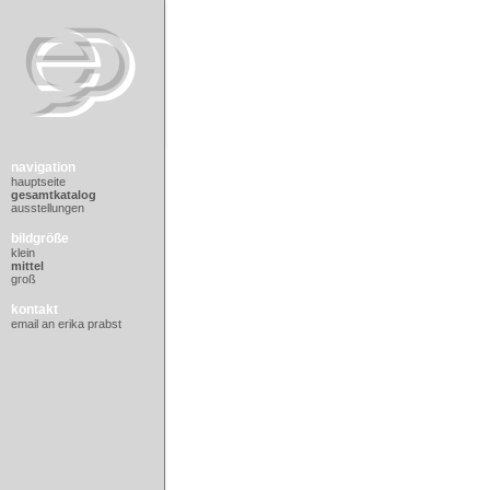
navigation
hauptseite
gesamtkatalog
ausstellungen
bildgröße
klein
mittel
groß
kontakt
email an erika prabst